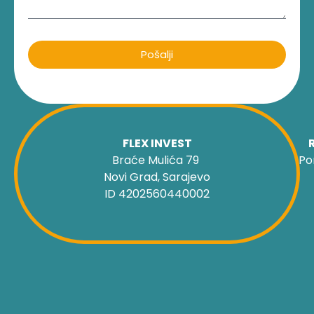
Pošalji
FLEX INVEST
Braće Mulića 79
Po
Novi Grad, Sarajevo
ID 4202560440002