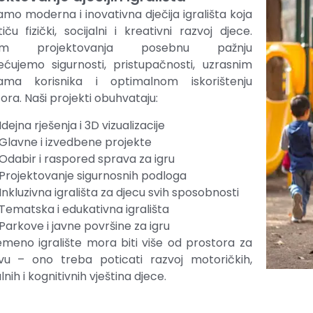
amo moderna i inovativna dječija igrališta koja
iču fizički, socijalni i kreativni razvoj djece.
om projektovanja posebnu pažnju
ćujemo sigurnosti, pristupačnosti, uzrasnim
ama korisnika i optimalnom iskorištenju
ora. Naši projekti obuhvataju:
Idejna rješenja i 3D vizualizacije
Glavne i izvedbene projekte
Odabir i raspored sprava za igru
Projektovanje sigurnosnih podloga
Inkluzivna igrališta za djecu svih sposobnosti
Tematska i edukativna igrališta
Parkove i javne površine za igru
meno igralište mora biti više od prostora za
vu – ono treba poticati razvoj motoričkih,
lnih i kognitivnih vještina djece.