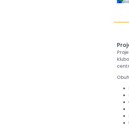
Proj
Proj
klubo
centr
Obuh