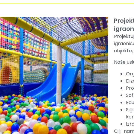
Projek
igraon
Projektu
igraoni
objekte, 
Naše usl
Org
Diz
Pro
Sof
Edu
Sig
kor
Izr
Cilj nam