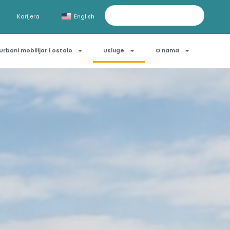
Karijera
English
Urbani mobilijar i ostalo
Usluge
O nama