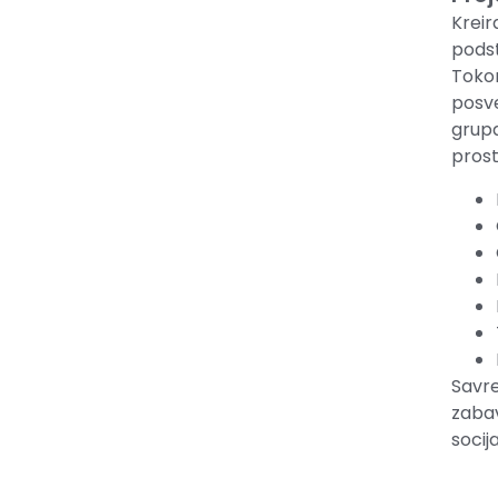
Kreir
podst
Tok
posve
grup
prost
Savre
zaba
socija