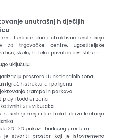
tovanje unutrašnjih dječijih
ica
jemo funkcionalne i atraktivne unutrašnje
ce za trgovačke centre, ugostiteljske
vrtiće, škole, hotele i privatne investitore.
uge uključuju:
anizaciju prostora i funkcionalnih zona
ajn igraćih struktura i poligona
jektovanje trampolin parkova
t play i toddler zona
kativnih i STEM kutaka
urnosnih rješenja i kontrolu tokova kretanja
isnika
adu 2D i 3D prikaza budućeg prostora
 je stvoriti prostor koji je istovremeno