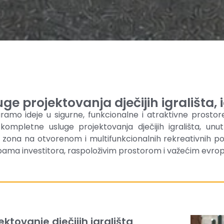
uge projektovanja dječijih igrališta,
ramo ideje u sigurne, funkcionalne i atraktivne prostore 
kompletne usluge projektovanja dječijih igrališta, unutr
s zona na otvorenom i multifunkcionalnih rekreativnih po
ama investitora, raspoloživim prostorom i važećim evrop
ektovanje dječijih igrališta