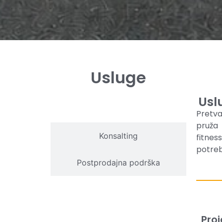
Usluge
Usl
Usluge projektovanja
Pretva
pruža 
Konsalting
fitnes
potreb
Postprodajna podrška
Proj