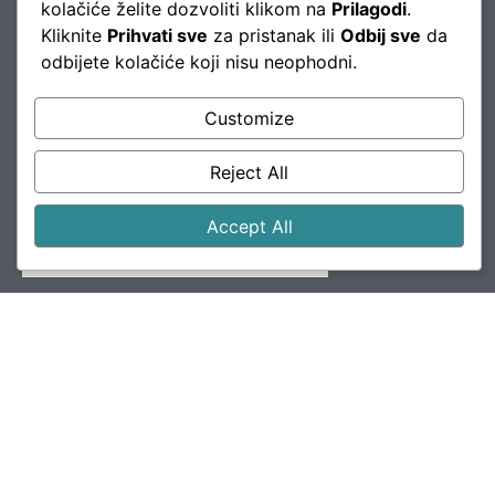
kolačiće želite dozvoliti klikom na
Prilagodi
.
Kliknite
Prihvati sve
za pristanak ili
Odbij sve
da
odbijete kolačiće koji nisu neophodni.
Flex Invest doo
Braće Mulića 79,
Customize
Sarajevo 71000, BiH
Reject All
Accept All
Povežite se s nama
00 387 (33) 658 990
info@flexinvestdoo.com
Korisni linkovi
FAQ
Karijera
Blog